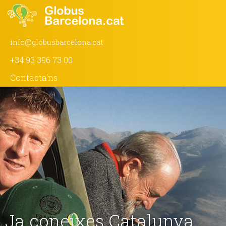
info@globusbarcelona.cat
+34 93 396 73 00
Contacta'ns
Ja coneixes Catalunya