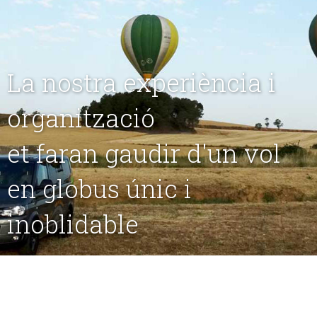
La nostra experiència i
organització
et faran gaudir d'un vol
en globus únic i
inoblidable